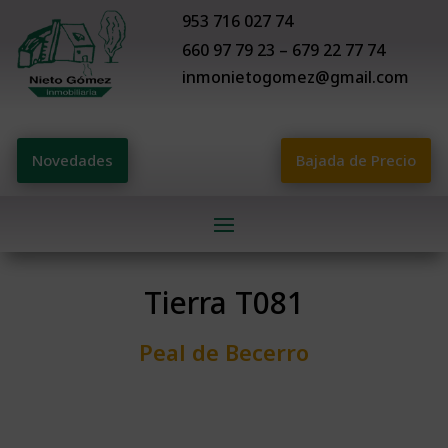
953 716 027 74
660 97 79 23 – 679 22 77 74
inmonietogomez@gmail.com
Novedades
Bajada de Precio
Tierra T081
Peal de Becerro