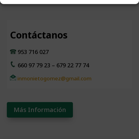
Contáctanos
953 716 027
660 97 79 23 – 679 22 77 74
inmonietogomez@gmail.com
Más Información