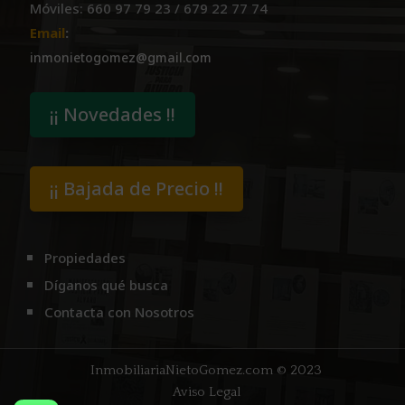
Móviles: 660 97 79 23 / 679 22 77 74
Email
:
inmonietogomez@gmail.com
¡¡ Novedades !!
¡¡ Bajada de Precio !!
Propiedades
Díganos qué busca
Contacta con Nosotros
InmobiliariaNietoGomez.com
© 2023
Aviso Legal