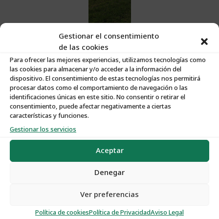
Gestionar el consentimiento
de las cookies
Para ofrecer las mejores experiencias, utilizamos tecnologías como
las cookies para almacenar y/o acceder a la información del
dispositivo. El consentimiento de estas tecnologías nos permitirá
procesar datos como el comportamiento de navegación o las
identificaciones únicas en este sitio. No consentir o retirar el
Características:
consentimiento, puede afectar negativamente a ciertas
características y funciones.
Gestionar los servicios
Nº de Propiedad
:
T081
Aceptar
Tipo de Propiedad
:
Tierra
Denegar
Tipo de Operación
:
Venta
Ver preferencias
Política de cookies
Política de Privacidad
Aviso Legal