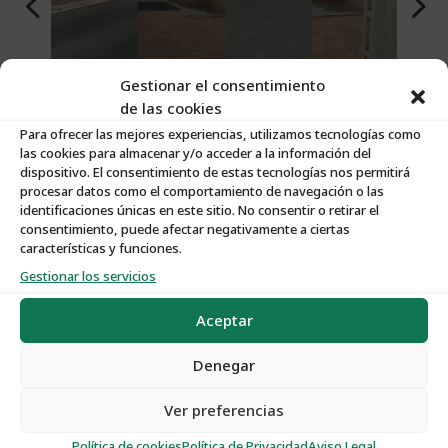
Gestionar el consentimiento
de las cookies
Para ofrecer las mejores experiencias, utilizamos tecnologías como
las cookies para almacenar y/o acceder a la información del
dispositivo. El consentimiento de estas tecnologías nos permitirá
procesar datos como el comportamiento de navegación o las
identificaciones únicas en este sitio. No consentir o retirar el
consentimiento, puede afectar negativamente a ciertas
Características:
características y funciones.
Gestionar los servicios
Nº de Propiedad
:
S209
Aceptar
Tipo de Propiedad
:
Solares
Denegar
Ver preferencias
Tipo de Operación
:
Venta
Política de cookies
Política de Privacidad
Aviso Legal