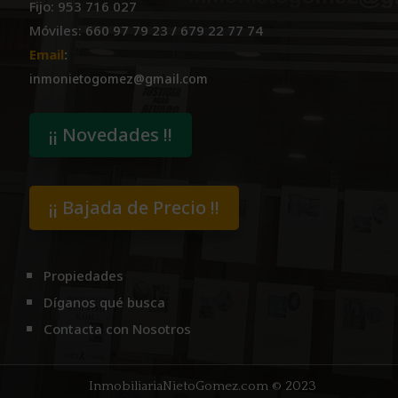
Fijo: 953 716 027
Móviles: 660 97 79 23 / 679 22 77 74
Email
:
inmonietogomez@gmail.com
¡¡ Novedades !!
¡¡ Bajada de Precio !!
Propiedades
Díganos qué busca
Contacta con Nosotros
InmobiliariaNietoGomez.com
© 2023