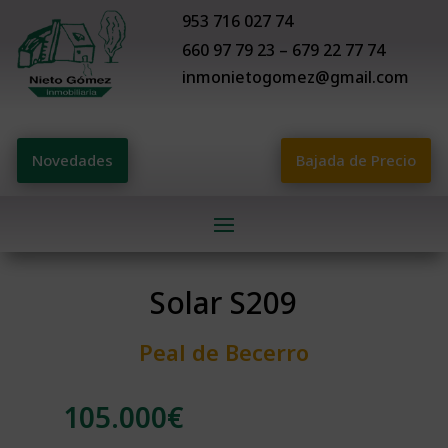
953 716 027 74
660 97 79 23 – 679 22 77 74
inmonietogomez@gmail.com
Novedades
Bajada de Precio
Solar S209
Peal de Becerro
105.000
€