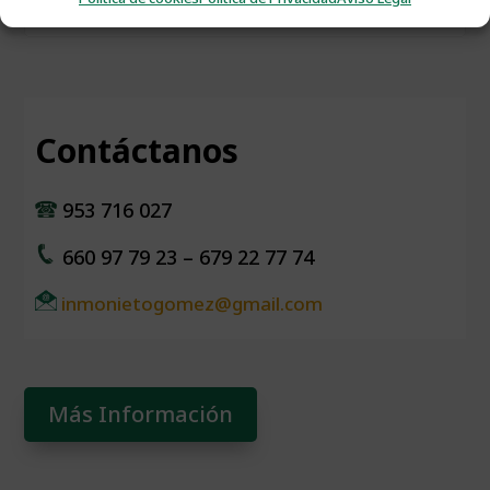
Contáctanos
953 716 027
660 97 79 23 – 679 22 77 74
inmonietogomez@gmail.com
Más Información