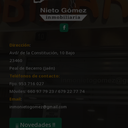
Dirección
:
Avd/ de la Constitución, 10 Bajo
23460
Peal de Becerro (Jaén)
Teléfonos de contacto:
Fijo: 953 716 027
Móviles: 660 97 79 23 / 679 22 77 74
Email
:
inmonietogomez@gmail.com
¡¡ Novedades !!