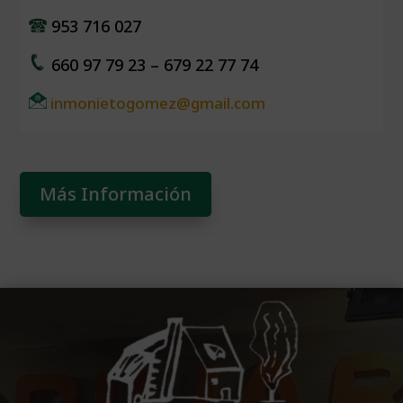
953 716 027
660 97 79 23 – 679 22 77 74
inmonietogomez@gmail.com
Más Información