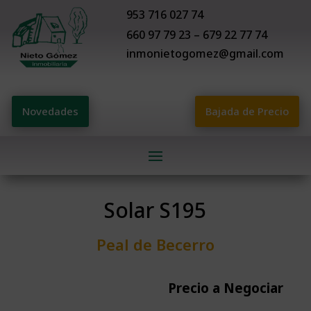
953 716 027 74
660 97 79 23 – 679 22 77 74
inmonietogomez@gmail.com
Novedades
Bajada de Precio
Solar S195
Peal de Becerro
Precio a Negociar