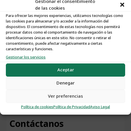
Gestionar el consentimiento
de las cookies
Para ofrecer las mejores experiencias, utilizamos tecnologías como
las cookies para almacenar y/o acceder a la información del
Características:
dispositivo. El consentimiento de estas tecnologías nos permitirá
procesar datos como el comportamiento de navegación o las
identificaciones únicas en este sitio. No consentir o retirar el
Nº de Propiedad
:
S195
consentimiento, puede afectar negativamente a ciertas
características y funciones.
Gestionar los servicios
Tipo de Propiedad
:
Solares
Aceptar
Tipo de Operación
:
Venta
Denegar
Ver preferencias
Política de cookies
Política de Privacidad
Aviso Legal
Contáctanos