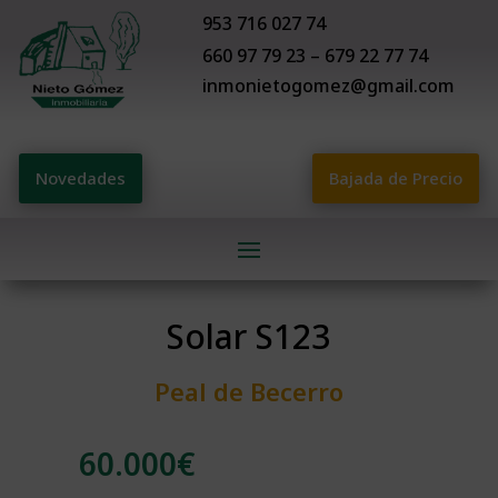
953 716 027 74
660 97 79 23 – 679 22 77 74
inmonietogomez@gmail.com
Novedades
Bajada de Precio
Solar S123
Peal de Becerro
60.000
€