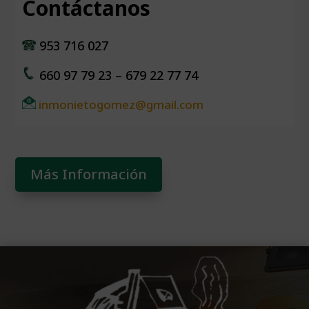
Contáctanos
953 716 027
660 97 79 23 – 679 22 77 74
inmonietogomez@gmail.com
Más Información