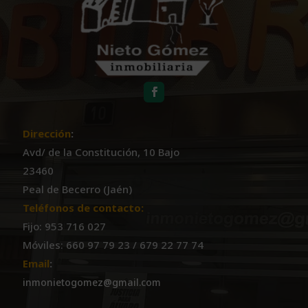
Dirección
:
Avd/ de la Constitución, 10 Bajo
23460
Peal de Becerro (Jaén)
Teléfonos de contacto:
Fijo: 953 716 027
Móviles: 660 97 79 23 / 679 22 77 74
Email
:
inmonietogomez@gmail.com