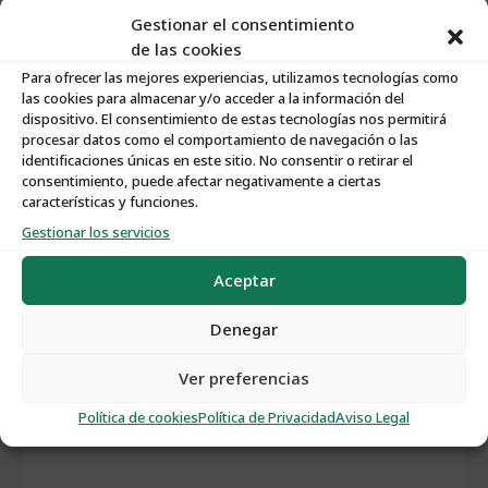
Gestionar el consentimiento
de las cookies
Para ofrecer las mejores experiencias, utilizamos tecnologías como
las cookies para almacenar y/o acceder a la información del
dispositivo. El consentimiento de estas tecnologías nos permitirá
Características:
procesar datos como el comportamiento de navegación o las
identificaciones únicas en este sitio. No consentir o retirar el
consentimiento, puede afectar negativamente a ciertas
Nº de Propiedad
:
S123
características y funciones.
Gestionar los servicios
Tipo de Propiedad
:
Solares
Aceptar
Tipo de Operación
:
Venta
Denegar
Ver preferencias
Política de cookies
Política de Privacidad
Aviso Legal