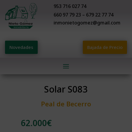
953 716 027 74
660 97 79 23 – 679 22 77 74
inmonietogomez@gmail.com
Novedades
Bajada de Precio
Solar S083
Peal de Becerro
62.000
€