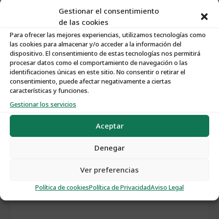
Gestionar el consentimiento
de las cookies
Para ofrecer las mejores experiencias, utilizamos tecnologías como
las cookies para almacenar y/o acceder a la información del
dispositivo. El consentimiento de estas tecnologías nos permitirá
Características:
procesar datos como el comportamiento de navegación o las
identificaciones únicas en este sitio. No consentir o retirar el
consentimiento, puede afectar negativamente a ciertas
Nº de Propiedad
:
S083
características y funciones.
Gestionar los servicios
Tipo de Propiedad
:
Solares
Aceptar
Tipo de Operación
:
Venta
Denegar
Ver preferencias
Política de cookies
Política de Privacidad
Aviso Legal