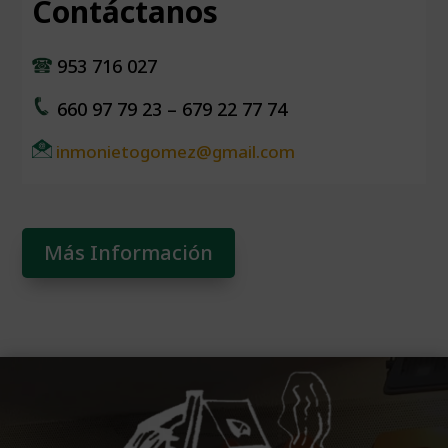
Contáctanos
953 716 027
660 97 79 23 – 679 22 77 74
inmonietogomez@gmail.com
Más Información