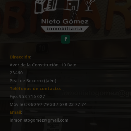
Dirección
:
Avd/ de la Constitución, 10 Bajo
23460
Peal de Becerro (Jaén)
Teléfonos de contacto:
Fijo: 953 716 027
Móviles: 660 97 79 23 / 679 22 77 74
Email
:
inmonietogomez@gmail.com