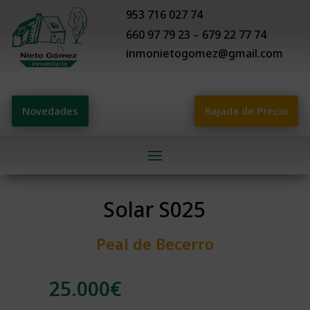
953 716 027 74
660 97 79 23 – 679 22 77 74
inmonietogomez@gmail.com
Novedades
Bajada de Precio
Solar S025
Peal de Becerro
25.000
€