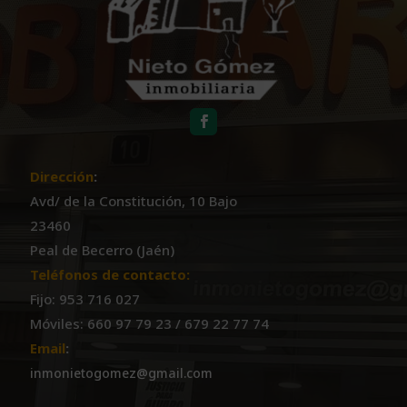
Dirección
:
Avd/ de la Constitución, 10 Bajo
23460
Peal de Becerro (Jaén)
Teléfonos de contacto:
Fijo: 953 716 027
Móviles: 660 97 79 23 / 679 22 77 74
Email
:
inmonietogomez@gmail.com