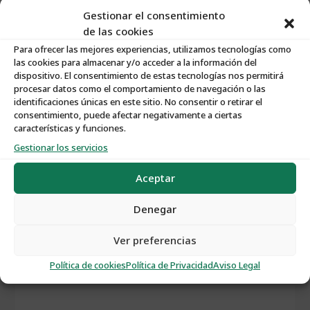
Gestionar el consentimiento
de las cookies
Para ofrecer las mejores experiencias, utilizamos tecnologías como
las cookies para almacenar y/o acceder a la información del
dispositivo. El consentimiento de estas tecnologías nos permitirá
Características:
procesar datos como el comportamiento de navegación o las
identificaciones únicas en este sitio. No consentir o retirar el
consentimiento, puede afectar negativamente a ciertas
Nº de Propiedad
:
S025
características y funciones.
Gestionar los servicios
Tipo de Propiedad
:
Solares
Aceptar
Tipo de Operación
:
Venta
Denegar
Ver preferencias
Política de cookies
Política de Privacidad
Aviso Legal