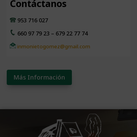
Contáctanos
953 716 027
660 97 79 23 – 679 22 77 74
inmonietogomez@gmail.com
Más Información