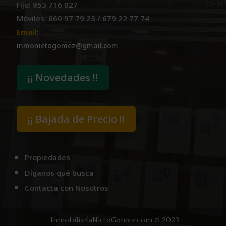
Fijo: 953 716 027
Móviles: 660 97 79 23 / 679 22 77 74
Email
:
inmonietogomez@gmail.com
¡¡ Novedades !!
¡¡ Bajada de Precio !!
Propiedades
Díganos qué busca
Contacta con Nosotros
InmobiliariaNietoGomez.com
© 2023