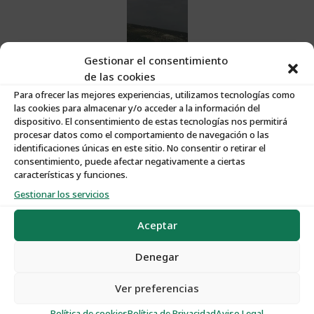
Gestionar el consentimiento
de las cookies
Para ofrecer las mejores experiencias, utilizamos tecnologías como
las cookies para almacenar y/o acceder a la información del
dispositivo. El consentimiento de estas tecnologías nos permitirá
procesar datos como el comportamiento de navegación o las
identificaciones únicas en este sitio. No consentir o retirar el
consentimiento, puede afectar negativamente a ciertas
Características:
características y funciones.
Gestionar los servicios
Nº de Propiedad
:
O040
Aceptar
Tipo de Propiedad
:
Plantas de Olivar
Denegar
Ver preferencias
Tipo de Operación
:
Venta
Política de cookies
Política de Privacidad
Aviso Legal