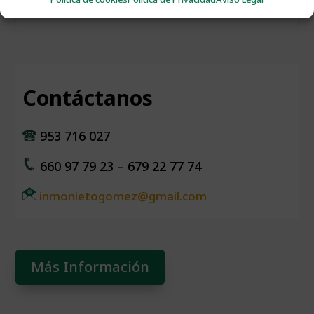
Contáctanos
953 716 027
660 97 79 23 – 679 22 77 74
inmonietogomez@gmail.com
Más Información