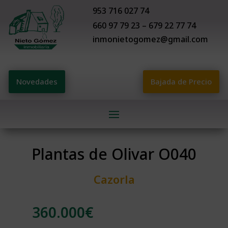
953 716 027 74
660 97 79 23 – 679 22 77 74
inmonietogomez@gmail.com
Novedades
Bajada de Precio
Plantas de Olivar O040
Cazorla
360.000
€