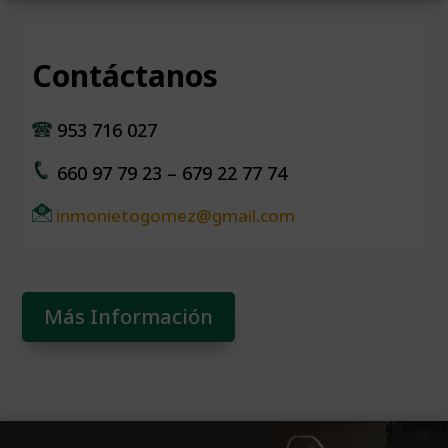
Contáctanos
953 716 027
660 97 79 23 – 679 22 77 74
inmonietogomez@gmail.com
Más Información