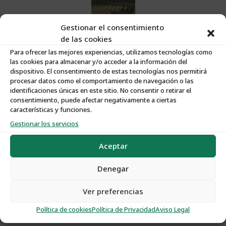
Gestionar el consentimiento
de las cookies
Para ofrecer las mejores experiencias, utilizamos tecnologías como
las cookies para almacenar y/o acceder a la información del
dispositivo. El consentimiento de estas tecnologías nos permitirá
procesar datos como el comportamiento de navegación o las
Características:
identificaciones únicas en este sitio. No consentir o retirar el
consentimiento, puede afectar negativamente a ciertas
características y funciones.
Nº de Propiedad
:
O216
Gestionar los servicios
Aceptar
Tipo de Propiedad
:
Plantas de Olivar
Denegar
Tipo de Operación
:
Venta
Ver preferencias
Política de cookies
Política de Privacidad
Aviso Legal