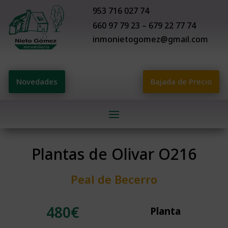
953 716 027 74
660 97 79 23 – 679 22 77 74
inmonietogomez@gmail.com
Novedades
Bajada de Precio
Plantas de Olivar O216
Peal de Becerro
480
€
Planta