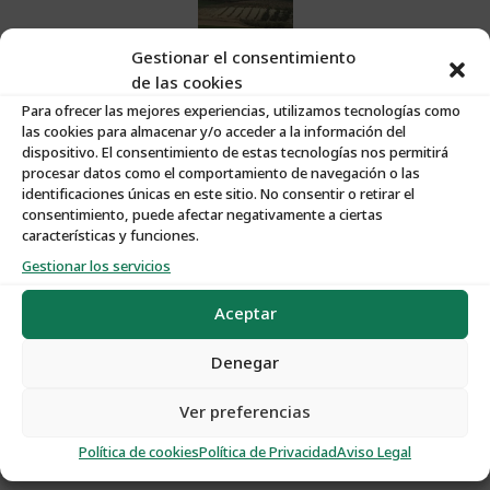
Gestionar el consentimiento
de las cookies
Para ofrecer las mejores experiencias, utilizamos tecnologías como
las cookies para almacenar y/o acceder a la información del
dispositivo. El consentimiento de estas tecnologías nos permitirá
procesar datos como el comportamiento de navegación o las
Características:
identificaciones únicas en este sitio. No consentir o retirar el
consentimiento, puede afectar negativamente a ciertas
características y funciones.
Nº de Propiedad
:
O025
Gestionar los servicios
Aceptar
Tipo de Propiedad
:
Plantas de Olivar
Denegar
Tipo de Operación
:
Venta
Ver preferencias
Política de cookies
Política de Privacidad
Aviso Legal