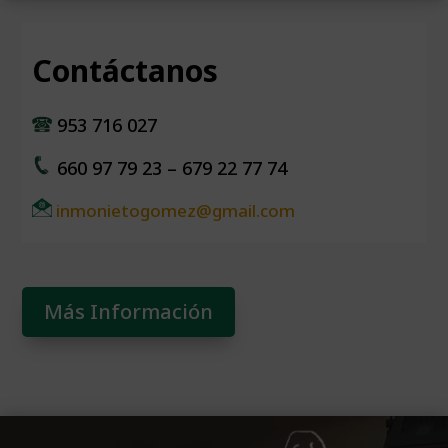
Contáctanos
953 716 027
660 97 79 23 – 679 22 77 74
inmonietogomez@gmail.com
Más Información