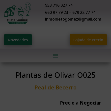
953 716 027 74
660 97 79 23 – 679 22 77 74
inmonietogomez@gmail.com
Novedades
Bajada de Precio
Plantas de Olivar O025
Peal de Becerro
Precio a Negociar