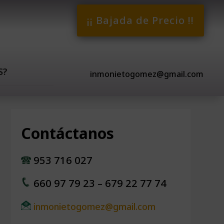
¡¡ Bajada de Precio !!
S?
inmonietogomez@gmail.com
Contáctanos
953 716 027
660 97 79 23 – 679 22 77 74
inmonietogomez@gmail.com