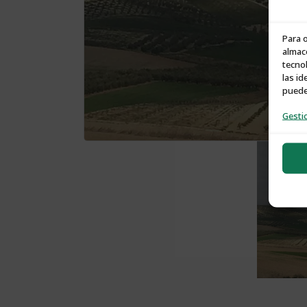
Para 
almace
tecno
las id
puede 
Gestio