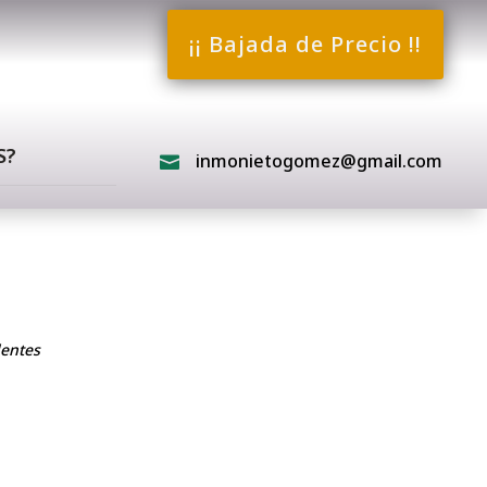
¡¡ Bajada de Precio !!
S?
inmonietogomez@gmail.com

dentes