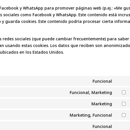
 Facebook y WhatsApp para promover páginas web (p.ej.: «Me gus
edes sociales como Facebook y WhatsApp. Este contenido está incru
y guarda cookies. Este contenido podría procesar cierta inform
stas redes sociales (que puede cambiar frecuentemente) para saber
an usando estas cookies. Los datos que reciben son anonimizado
ubicados en los Estados Unidos.
Funcional
Conse
to
Funcional, Marketing
Conse
service
to
Marketing
wordp
Conse
service
to
Marketing, Funcional
google
Conse
service
recapt
to
Funcional
google
Conse