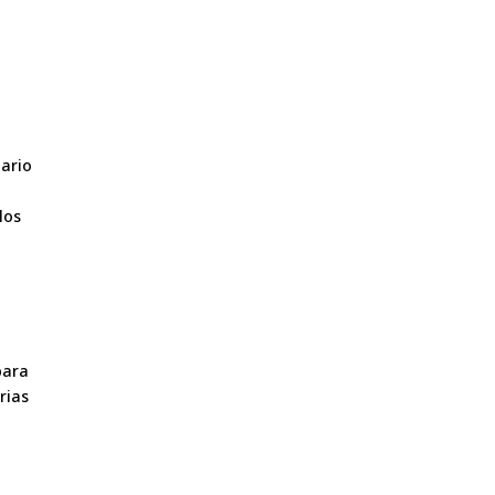
uario
los
para
rias