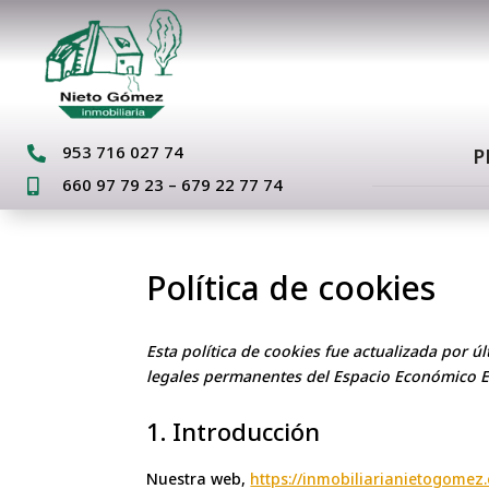
953 716 027 74
P

660 97 79 23 – 679 22 77 74

Política de cookies
Esta política de cookies fue actualizada por úl
legales permanentes del Espacio Económico E
1. Introducción
Nuestra web,
https://inmobiliarianietogomez