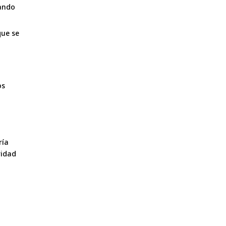
uando
que se
os
a
ría
ridad