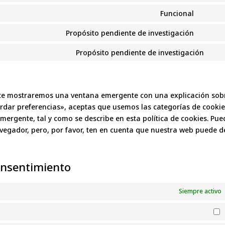
service
fonts
to
Funcional
faceb
Conse
service
to
Propósito pendiente de investigación
whats
Conse
service
to
Propósito pendiente de investigación
compl
Con
service
to
divi-
serv
(elega
var
 te mostraremos una ventana emergente con una explicación sob
themes
rdar preferencias», aceptas que usemos las categorías de cookie
mergente, tal y como se describe en esta política de cookies. Pue
avegador, pero, por favor, ten en cuenta que nuestra web puede d
consentimiento
Siempre activo
P