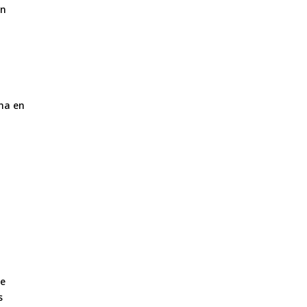
on
ena en
se
s