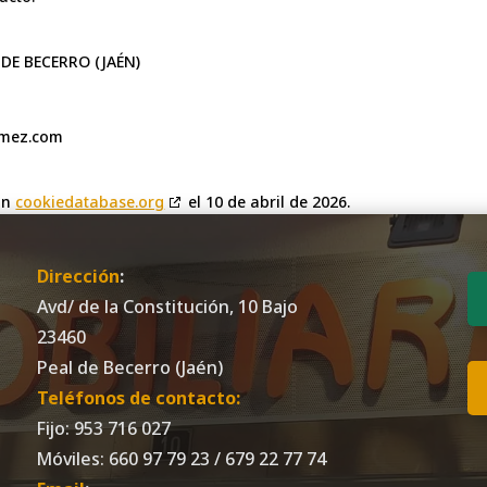
L DE BECERRO (JAÉN)
omez.com
con
cookiedatabase.org
el 10 de abril de 2026.
Dirección
:
Avd/ de la Constitución, 10 Bajo
23460
Peal de Becerro (Jaén)
Teléfonos de contacto:
Fijo: 953 716 027
Móviles: 660 97 79 23 / 679 22 77 74